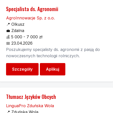
Specjalista ds. Agronomii
AgroInnowacje Sp. z o.o.
📍
Olkusz
💼
Zdalna
💰
5 000 - 7 000 zł
📅
23.04.2026
Poszukujemy specjalisty ds. agronomii z pasją do
nowoczesnych technologii rolniczych.
Szczegóły
Aplikuj
Tłumacz Języków Obcych
LinguaPro Zduńska Wola
📍
Zduńska Wola