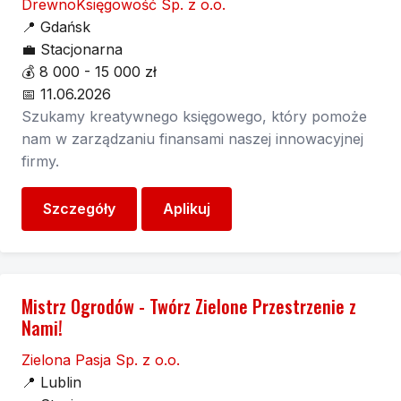
DrewnoKsięgowość Sp. z o.o.
📍
Gdańsk
💼
Stacjonarna
💰
8 000 - 15 000 zł
📅
11.06.2026
Szukamy kreatywnego księgowego, który pomoże
nam w zarządzaniu finansami naszej innowacyjnej
firmy.
Szczegóły
Aplikuj
Mistrz Ogrodów - Twórz Zielone Przestrzenie z
Nami!
Zielona Pasja Sp. z o.o.
📍
Lublin